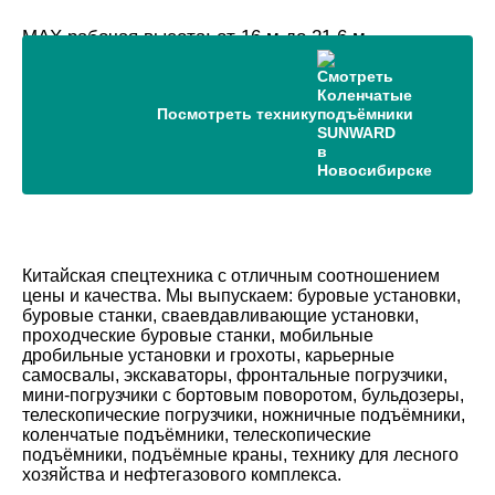
MAX рабочая высота: от 16 м до 21,6 м
MAX длина стрелы: от 8 м до 12 м
Грузоподъёмность: 250 кг
Посмотреть технику
Китайская спецтехника с отличным соотношением
цены и качества. Мы выпускаем: буровые установки,
буровые станки, сваевдавливающие установки,
проходческие буровые станки, мобильные
дробильные установки и грохоты, карьерные
самосвалы, экскаваторы, фронтальные погрузчики,
мини-погрузчики c бортовым поворотом, бульдозеры,
телескопические погрузчики, ножничные подъёмники,
коленчатые подъёмники, телескопические
подъёмники, подъёмные краны, технику для лесного
хозяйства и нефтегазового комплекса.